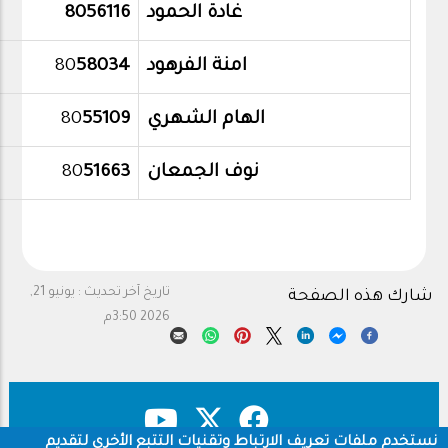
غادة الحمود
8056116
امنة الفرهود
58034
80
الهام الشهري
55109
80
نوف الجمعان
51663
80
تاريخ آخر تحديث :
يونيو 21,
شارك هذه الصفحة
2026 3:50م
نستخدم ملفات تعريف الارتباط وتقنيات التتبع الأخرى لتقديم