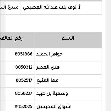
أ. نوف بنت عبدالله العصيمي
مديرة الإدا
الاسم
رقم الهاتف
جواهر الحميد
8051886
هدى العمير
8050312
مها المنيع
8052517
وسمية بن عييد
8058227
اشواق المحيسن
52025
80