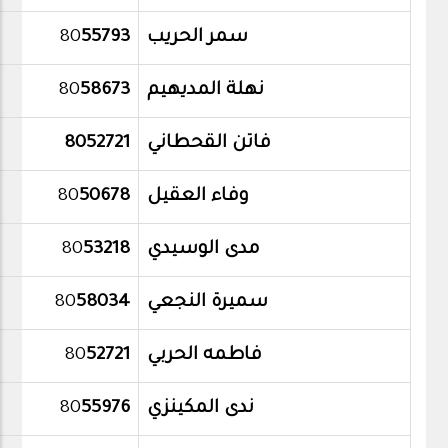
سمر الحريب
55793
80
نهلة المديهيم
58673
80
فاتن القحطاني
8052721
وفاء العقيل
50678
80
مدى الوسيدي
53218
80
سميرة النجعي
58034
80
فاطمه الحربي
52721
80
ندى المكينزي
55976
80